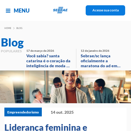
MENU
Acesse sua conta
HOME
BLOG
Blog
POPULARES
17 de março de 2026
12 de janeiro de 2026
Você sabia? santa
Sebrae/sc lança
catarina é o coração da
oficialmente a
inteligência de moda no
maratona do ad em
brasil!
evento com
transmissão ao vivo
14 out. 2025
Empreendedorismo
Liderança feminina e