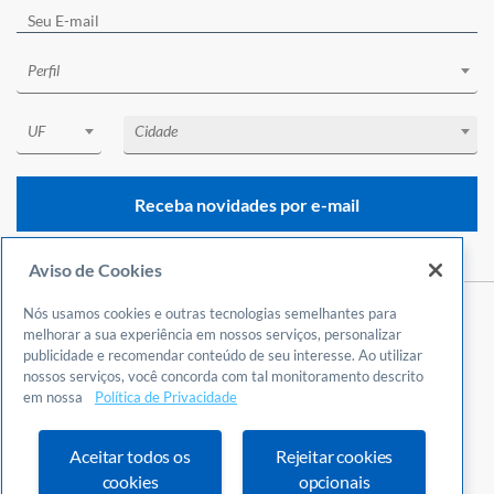
Perfil
UF
Cidade
Receba novidades por e-mail
Aviso de Cookies
Nós usamos cookies e outras tecnologias semelhantes para
Central de Atendimento
melhorar a sua experiência em nossos serviços, personalizar
publicidade e recomendar conteúdo de seu interesse. Ao utilizar
0800 570 0800
nossos serviços, você concorda com tal monitoramento descrito
24 horas por dia
em nossa
Política de Privacidade
Incluindo finais de semana e feriados
Fale Conosco
Aceitar todos os
Rejeitar cookies
Ouvidoria
cookies
opcionais