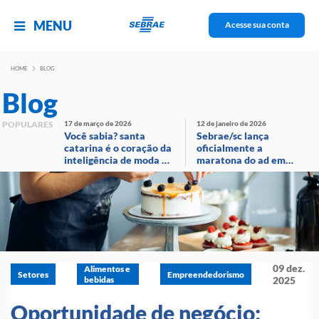
MENU
Acesse sua conta
HOME
BLOG
Blog
POPULARES
17 de março de 2026
12 de janeiro de 2026
Você sabia? santa
Sebrae/sc lança
catarina é o coração da
oficialmente a
inteligência de moda no
maratona do ad em
brasil!
evento com
transmissão ao vivo
09 dez.
Alimentos e
Setores
Empreendedorismo
bebidas
2025
Oportunidade de negócio: