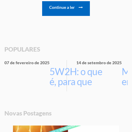
Continue a ler
POPULARES
07 de fevereiro de 2025
14 de setembro de 2025
5W2H: o que
Ma
é, para que
em
serve e por
que usar na
sua empresa
Novas Postagens