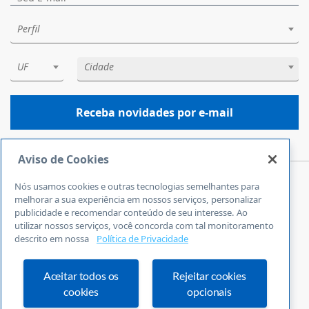
Perfil
UF
Cidade
Receba novidades por e-mail
Aviso de Cookies
Nós usamos cookies e outras tecnologias semelhantes para
Central de Atendimento
melhorar a sua experiência em nossos serviços, personalizar
0800 570 0800
publicidade e recomendar conteúdo de seu interesse. Ao
utilizar nossos serviços, você concorda com tal monitoramento
24 horas por dia
descrito em nossa
Política de Privacidade
Incluindo finais de semana e feriados
Fale Conosco
Ouvidoria
Aceitar todos os
Rejeitar cookies
cookies
opcionais
Definições de cookies