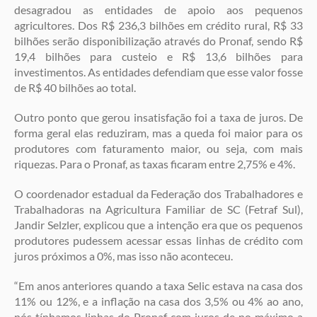
desagradou as entidades de apoio aos pequenos
agricultores. Dos R$ 236,3 bilhões em crédito rural, R$ 33
bilhões serão disponibilização através do Pronaf, sendo R$
19,4 bilhões para custeio e R$ 13,6 bilhões para
investimentos. As entidades defendiam que esse valor fosse
de R$ 40 bilhões ao total.
Outro ponto que gerou insatisfação foi a taxa de juros. De
forma geral elas reduziram, mas a queda foi maior para os
produtores com faturamento maior, ou seja, com mais
riquezas. Para o Pronaf, as taxas ficaram entre 2,75% e 4%.
O coordenador estadual da Federação dos Trabalhadores e
Trabalhadoras na Agricultura Familiar de SC (Fetraf Sul),
Jandir Selzler, explicou que a intenção era que os pequenos
produtores pudessem acessar essas linhas de crédito com
juros próximos a 0%, mas isso não aconteceu.
“Em anos anteriores quando a taxa Selic estava na casa dos
11% ou 12%, e a inflação na casa dos 3,5% ou 4% ao ano,
nós tínhamos linhas do Pronaf com juros de no máximo a