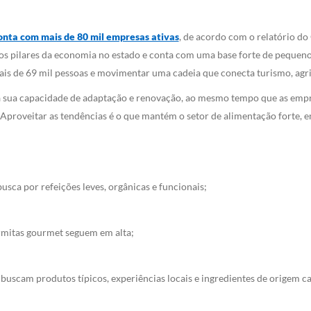
onta com mais de 80 mil empresas ativas
, de acordo com o relatório do
dos pilares da economia no estado e conta com uma base forte de pequen
is de 69 mil pessoas e movimentar uma cadeia que conecta turismo, agricu
 é a sua capacidade de adaptação e renovação, ao mesmo tempo que as emp
proveitar as tendências é o que mantém o setor de alimentação forte, en
usca por refeições leves, orgânicas e funcionais;
rmitas gourmet seguem em alta;
buscam produtos típicos, experiências locais e ingredientes de origem ca