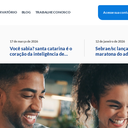
RVATÓRIO
BLOG
TRABALHE CONOSCO
Acesse sua cont
Finanças
Agentes Locais de Inovação
Investimento Inova Startups
Empr
hatsApp
Consultorias
Webinar
Faculdade Sebrae
17 de março de 2026
12 de janeiro de 2026
Sebraetec
PNBOX
Editais
Você sabia? santa catarina é o
Sebrae/sc lança
coração da inteligência de
maratona do ad
moda no brasil!
com transmissã