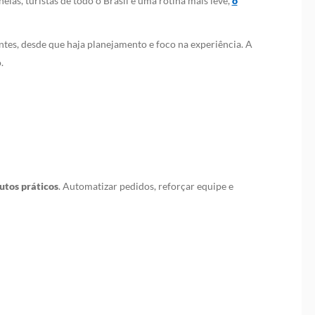
as, turistas de todo o Brasil e uma rotina mais leve,
o
entes, desde que haja planejamento e foco na experiência. A
.
utos práticos
. Automatizar pedidos, reforçar equipe e