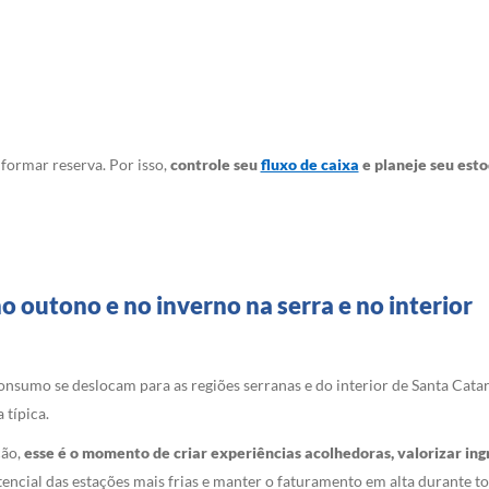
formar reserva. Por isso,
controle seu
fluxo de caixa
e planeje seu esto
outono e no inverno na serra e no interior
nsumo se deslocam para as regiões serranas e do interior de Santa Cat
 típica.
ção,
esse é o momento de criar experiências acolhedoras, valorizar ing
otencial das estações mais frias e manter o faturamento em alta durante t