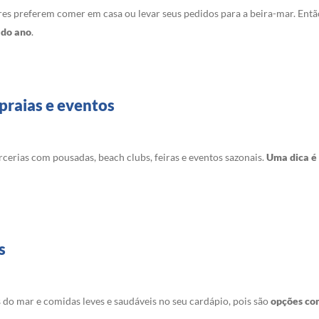
s preferem comer em casa ou levar seus pedidos para a beira-mar. Entã
 do ano
.
praias e eventos
cerias com pousadas, beach clubs, feiras e eventos sazonais.
Uma dica é 
s
s do mar e comidas leves e saudáveis no seu cardápio, pois são
opções com