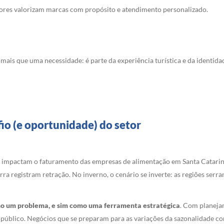
res valorizam marcas com propósito e atendimento personalizado.
ais que uma necessidade: é parte da experiência turística e da identidade
io (e oportunidade) do setor
e impactam o faturamento das empresas de alimentação em Santa Catarina
rra registram retração. No inverno, o cenário se inverte: as regiões serr
omo um problema, e sim como uma ferramenta estratégica
. Com planejam
o público. Negócios que se preparam para as variações da sazonalidade c