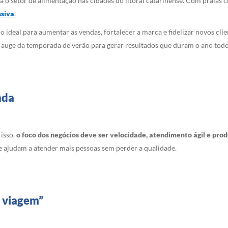
setor de alimentação nas cidades do litoral catarinense. Com praias chei
ssiva
.
 ideal para aumentar as vendas, fortalecer a marca e fidelizar novos cli
o auge da temporada de verão para gerar resultados que duram o ano todo
nda
 isso,
o foco dos negócios deve ser velocidade, atendimento ágil e prod
e ajudam a atender mais pessoas sem perder a qualidade.
a viagem”