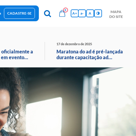
0
MAPA
a
CADASTRE-SE
A+
a-
A
DO SITE
esas Sustentáveis
Sebrae na sua empresa
Hub de Conhecimentos
Ferramentas
Empretec
PGA
Vídeos
17 de dezembro de 2025
 oficialmente a
Maratona do ad é pré-lançada
 em evento
durante capacitação ad
o ao vivo
avançado em santa catarina