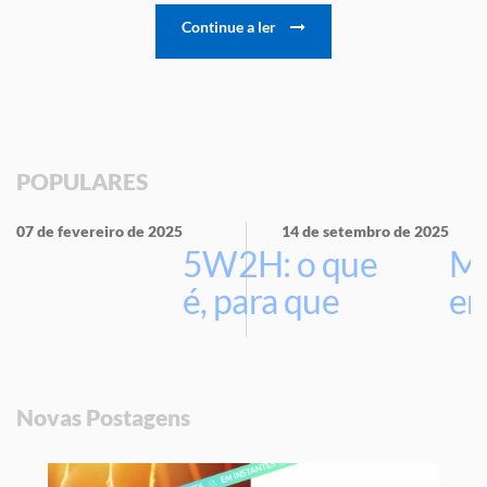
Continue a ler
POPULARES
07 de fevereiro de 2025
14 de setembro de 2025
5W2H: o que
Ma
é, para que
em
serve e por
que usar na
sua empresa
Novas Postagens