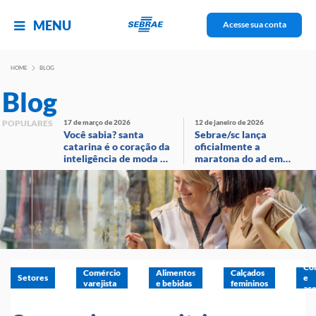
MENU
Acesse sua conta
HOME
BLOG
Blog
POPULARES
17 de março de 2026
12 de janeiro de 2026
Você sabia? santa
Sebrae/sc lança
catarina é o coração da
oficialmente a
inteligência de moda no
maratona do ad em
brasil!
evento com
transmissão ao vivo
Co
Comércio
Alimentos
Calçados
Setores
e
varejista
e bebidas
femininos
ace