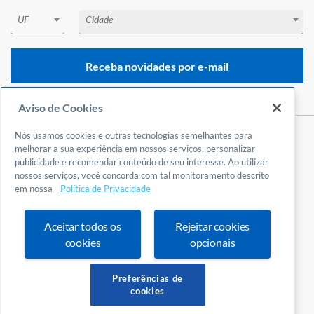
UF
Cidade
Receba novidades por e-mail
Aviso de Cookies
Nós usamos cookies e outras tecnologias semelhantes para
Central de Atendimento
melhorar a sua experiência em nossos serviços, personalizar
publicidade e recomendar conteúdo de seu interesse. Ao utilizar
0800 570 0800
nossos serviços, você concorda com tal monitoramento descrito
24 horas por dia
em nossa
Política de Privacidade
Incluindo finais de semana e feriados
Fale Conosco
Aceitar todos os
Rejeitar cookies
Ouvidoria
cookies
opcionais
Definições de cookies
Preferências de
cookies