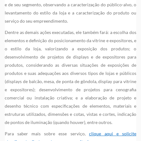
e de seu segmento, observando a caracterização do público-alvo, o
levantamento do estilo da loja e a caracterização do produto ou
serviço do seu empreendimento.
Dentre as demais ações executadas, ele também fará: a escolha dos
elementos e definição do posicionamento da vitrine e expositores, e
o estilo da loja, valorizando a exposição dos produtos; o
desenvolvimento de projetos de displays e de expositores para
produtos, considerando as diversas situações de exposições de
produtos e suas adequações aos diversos tipos de lojas e públicos
(displays de balcão, mesa, de ponta de gôndola, display para vitrine
e expositores); desenvolvimento de projetos para cenografia
comercial ou instalação criativa; e a elaboração de projeto e
desenho técnico com especificações de elementos, materiais e
estruturas utilizados, dimensões e cotas, vistas e cortes, indicação
de pontos de iluminação (quando houver), entre outros.
Para saber mais sobre esse serviço,
clique aqui e solicite