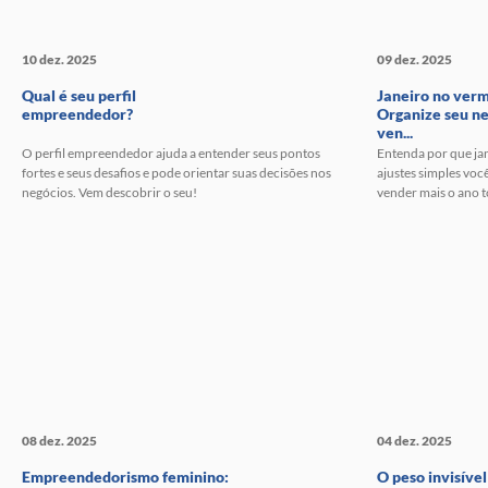
10 dez. 2025
09 dez. 2025
Qual é seu perfil
Janeiro no ver
empreendedor?
Organize seu ne
ven...
O perfil empreendedor ajuda a entender seus pontos
Entenda por que jan
fortes e seus desafios e pode orientar suas decisões nos
ajustes simples você
negócios. Vem descobrir o seu!
vender mais o ano 
08 dez. 2025
04 dez. 2025
Empreendedorismo feminino:
O peso invisível