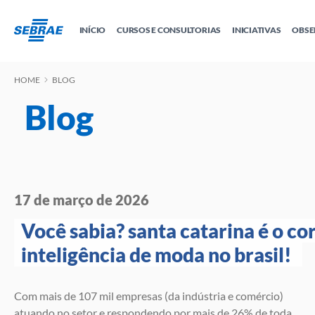
INÍCIO
CURSOS E CONSULTORIAS
INICIATIVAS
OBSE
HOME
BLOG
Educação Empreendedora
Tudo sobre MEI
Sebrae Delas
Crédito e 
Cursos
Cursos por W
Todas as Soluções
Blog
Cidade Empreendedora
E-books
Trilhas
17 de março de 2026
Você sabia? santa catarina é o cor
inteligência de moda no brasil! 
Com mais de 107 mil empresas (da indústria e comércio)
atuando no setor e respondendo por mais de 26% de toda