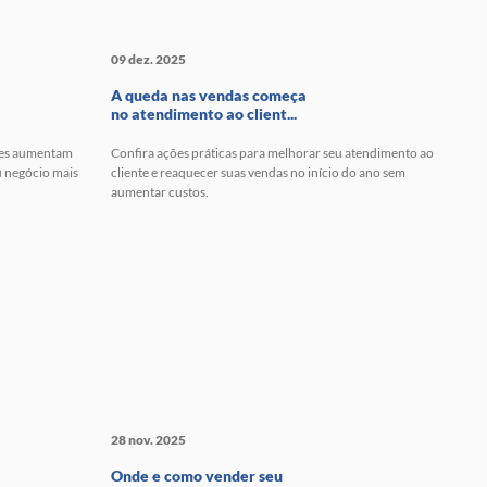
09 dez. 2025
A queda nas vendas começa
no atendimento ao client...
ples aumentam
Confira ações práticas para melhorar seu atendimento ao
u negócio mais
cliente e reaquecer suas vendas no início do ano sem
aumentar custos.
28 nov. 2025
Onde e como vender seu