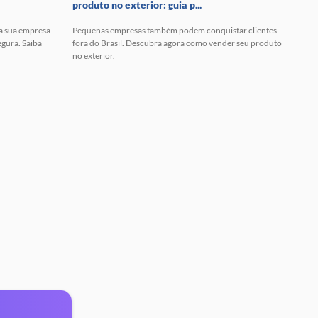
produto no exterior: guia p...
 a sua empresa
Pequenas empresas também podem conquistar clientes
egura. Saiba
fora do Brasil. Descubra agora como vender seu produto
no exterior.