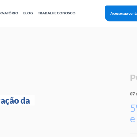
RVATÓRIO
BLOG
TRABALHE CONOSCO
Acesse sua cont
Finanças
Agentes Locais de Inovação
Investimento Inova Startups
Empr
hatsApp
Consultorias
Webinar
Faculdade Sebrae
Sebraetec
PNBOX
Editais
P
07 
ação da 
5
e