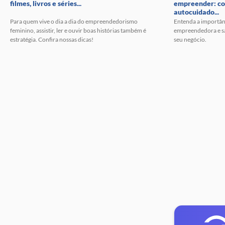
filmes, livros e séries...
empreender: c
autocuidado...
Para quem vive o dia a dia do empreendedorismo
Entenda a importân
feminino, assistir, ler e ouvir boas histórias também é
empreendedora e sai
estratégia. Confira nossas dicas!
seu negócio.