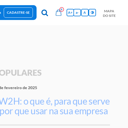
0
MAPA
a
CADASTRE-SE
A+
a-
A
DO SITE
esas Sustentáveis
Sebrae na sua empresa
Hub de Conhecimentos
Ferramentas
Empretec
PGA
Vídeos
OPULARES
de fevereiro de 2025
W2H: o que é, para que serve
 por que usar na sua empresa