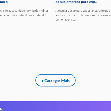
omo o
da sua empresa para exp...
cia do autocuidado na vida da mulher
A regularização para exportar garante que
ba por que cuidar de si é cuidar do
acesse o mercado internacional de forma s
como fazer isso.
+ Carregar Mais