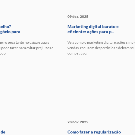
09 dez. 2025
melho?
Marketing digital barato e
gócio para
eficiente: ações para p...
eiro pesa tanto no caixa e quais
Veja como o marketing digital e ações sim
 pode fazer para evitar prejuízos e
vendas, reduzem desperdícios e deixam se
todo.
competitivo.
28 nov. 2025
 de
Como fazer a regularização