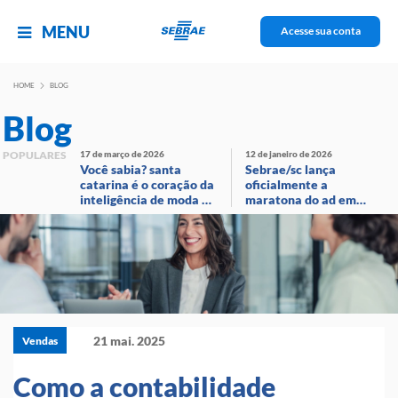
MENU
Acesse sua conta
HOME
BLOG
Blog
POPULARES
17 de março de 2026
12 de janeiro de 2026
Você sabia? santa
Sebrae/sc lança
catarina é o coração da
oficialmente a
inteligência de moda no
maratona do ad em
brasil!
evento com
transmissão ao vivo
21 mai. 2025
Vendas
Como a contabilidade