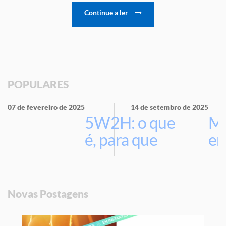
Continue a ler
POPULARES
07 de fevereiro de 2025
14 de setembro de 2025
5W2H: o que
Ma
é, para que
em
serve e por
que usar na
sua empresa
Novas Postagens