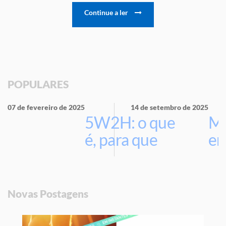
Continue a ler
POPULARES
07 de fevereiro de 2025
14 de setembro de 2025
5W2H: o que
Ma
é, para que
em
serve e por
que usar na
sua empresa
Novas Postagens