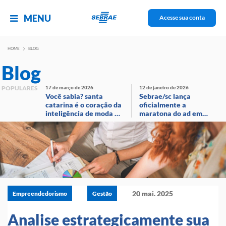
MENU
Acesse sua conta
HOME
BLOG
Blog
POPULARES
17 de março de 2026
12 de janeiro de 2026
Você sabia? santa
Sebrae/sc lança
catarina é o coração da
oficialmente a
inteligência de moda no
maratona do ad em
brasil!
evento com
transmissão ao vivo
20 mai. 2025
Empreendedorismo
Gestão
Analise estrategicamente sua