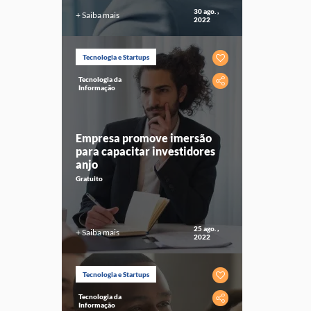
30 ago. ,
+ Saiba mais
2022
Tecnologia e Startups
Tecnologia da
Informação
Empresa promove imersão
para capacitar investidores
anjo
Gratuito
25 ago. ,
+ Saiba mais
2022
Tecnologia e Startups
Tecnologia da
Informação