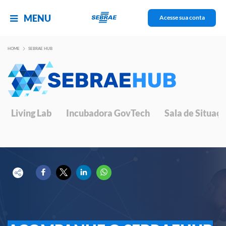
MENU
Acesse sua conta
HOME
SEBRAE HUB
Living Lab
Incubadora GovTech
Sala de Situaç