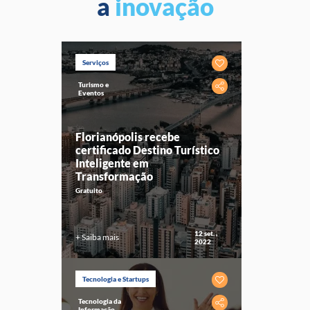
a
inovação
Serviços
Turismo e
Eventos
Florianópolis recebe
certificado Destino Turístico
Inteligente em
Transformação
Gratuito
12 set. ,
+ Saiba mais
2022
Tecnologia e Startups
Tecnologia da
Informação