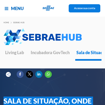
MENU
Acesse sua conta
HOME
SEBRAE HUB
Living Lab
Incubadora GovTech
Sala de Situaç
SALA DE SITUAÇÃO, ONDE 