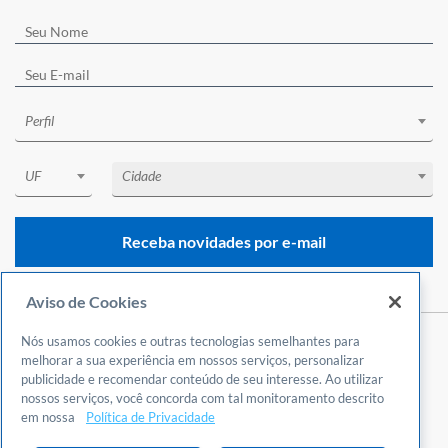
Perfil
UF
Cidade
Receba novidades por e-mail
Aviso de Cookies
Nós usamos cookies e outras tecnologias semelhantes para
Central de Atendimento
melhorar a sua experiência em nossos serviços, personalizar
0800 570 0800
publicidade e recomendar conteúdo de seu interesse. Ao utilizar
nossos serviços, você concorda com tal monitoramento descrito
24 horas por dia
em nossa
Política de Privacidade
Incluindo finais de semana e feriados