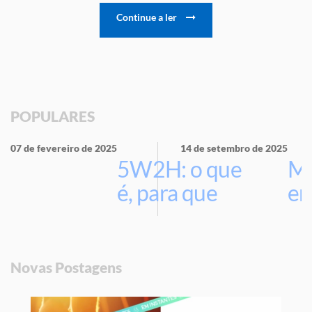
Continue a ler
POPULARES
07 de fevereiro de 2025
14 de setembro de 2025
5W2H: o que
Ma
é, para que
em
serve e por
que usar na
sua empresa
Novas Postagens