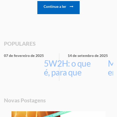
Continue a ler
POPULARES
07 de fevereiro de 2025
14 de setembro de 2025
5W2H: o que
Ma
é, para que
em
serve e por
que usar na
sua empresa
Novas Postagens