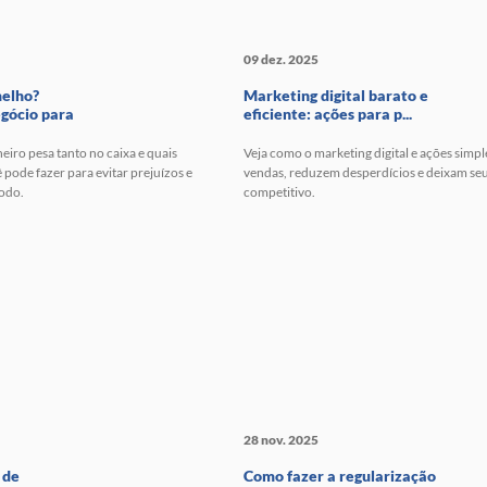
09 dez. 2025
melho?
Marketing digital barato e
gócio para
eficiente: ações para p...
eiro pesa tanto no caixa e quais
Veja como o marketing digital e ações sim
 pode fazer para evitar prejuízos e
vendas, reduzem desperdícios e deixam se
todo.
competitivo.
28 nov. 2025
 de
Como fazer a regularização