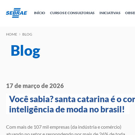
INÍCIO
CURSOS E CONSULTORIAS
INICIATIVAS
OBSE
HOME
BLOG
Educação Empreendedora
Tudo sobre MEI
Sebrae Delas
Crédito e 
Cursos
Cursos por W
Todas as Soluções
Blog
Cidade Empreendedora
E-books
Trilhas
17 de março de 2026
Você sabia? santa catarina é o cor
inteligência de moda no brasil! 
Com mais de 107 mil empresas (da indústria e comércio)
atuando no setor e respondendo por mais de 26% de toda