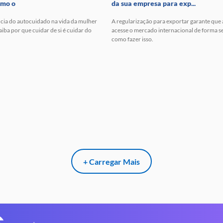
omo o
da sua empresa para exp...
cia do autocuidado na vida da mulher
A regularização para exportar garante que
ba por que cuidar de si é cuidar do
acesse o mercado internacional de forma s
como fazer isso.
+ Carregar Mais