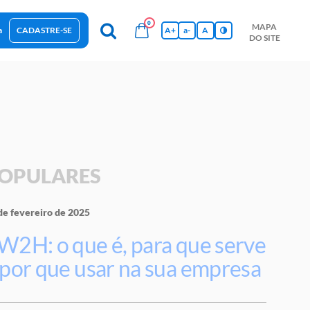
0
MAPA
a
CADASTRE-SE
A+
a-
A
DO SITE
esas Sustentáveis
Sebrae na sua empresa
Hub de Conhecimentos
Ferramentas
Empretec
PGA
Vídeos
OPULARES
de fevereiro de 2025
W2H: o que é, para que serve
 por que usar na sua empresa