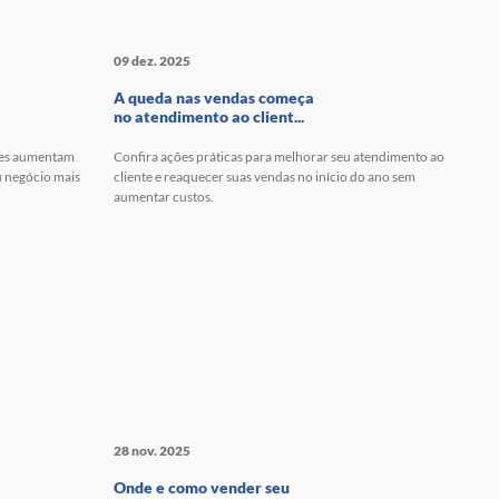
09 dez. 2025
A queda nas vendas começa
no atendimento ao client...
ples aumentam
Confira ações práticas para melhorar seu atendimento ao
u negócio mais
cliente e reaquecer suas vendas no início do ano sem
aumentar custos.
28 nov. 2025
Onde e como vender seu