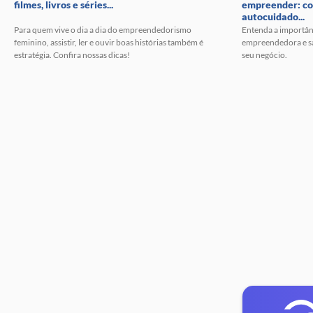
filmes, livros e séries...
empreender: c
autocuidado...
Para quem vive o dia a dia do empreendedorismo
Entenda a importân
feminino, assistir, ler e ouvir boas histórias também é
empreendedora e sai
estratégia. Confira nossas dicas!
seu negócio.