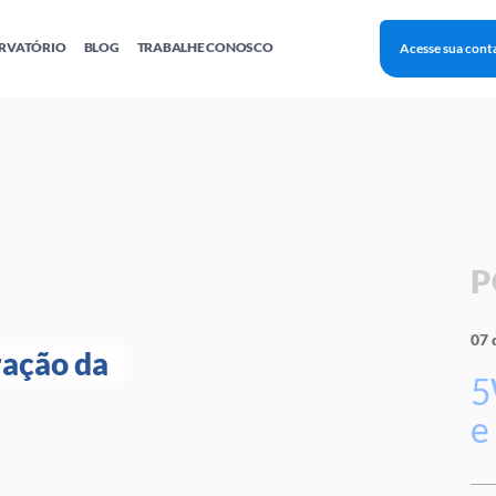
RVATÓRIO
BLOG
TRABALHE CONOSCO
Acesse sua cont
Finanças
Agentes Locais de Inovação
Investimento Inova Startups
Empr
hatsApp
Consultorias
Webinar
Faculdade Sebrae
Sebraetec
PNBOX
Editais
P
07 
ação da 
5
e