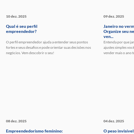
10 dez. 2025
09 dez. 2025
Qual é seu perfil
Janeiro no ver
empreendedor?
Organize seu ne
ven...
O perfil empreendedor ajuda a entender seus pontos
Entenda por que jan
fortes e seus desafios e pode orientar suas decisões nos
ajustes simples você
negócios. Vem descobrir o seu!
vender mais o ano 
08 dez. 2025
04 dez. 2025
Empreendedorismo feminino:
O peso invisível