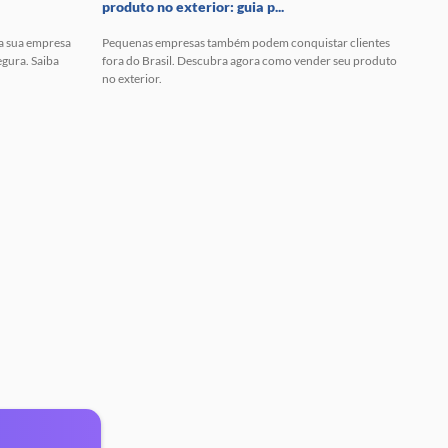
produto no exterior: guia p...
 a sua empresa
Pequenas empresas também podem conquistar clientes
egura. Saiba
fora do Brasil. Descubra agora como vender seu produto
no exterior.