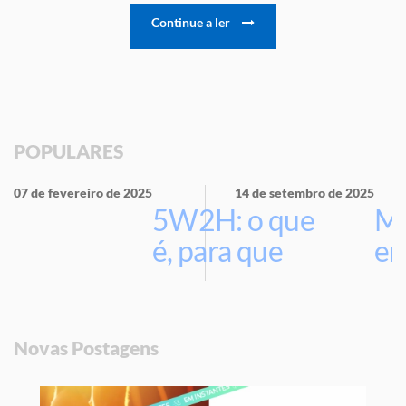
Continue a ler
POPULARES
07 de fevereiro de 2025
14 de setembro de 2025
5W2H: o que
Ma
é, para que
em
serve e por
que usar na
sua empresa
Novas Postagens