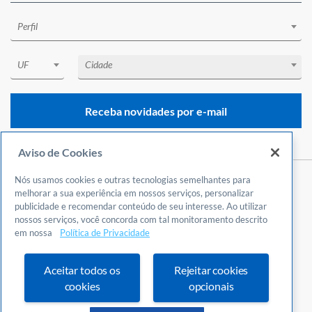
Perfil
UF
Cidade
Receba novidades por e-mail
Aviso de Cookies
Nós usamos cookies e outras tecnologias semelhantes para
Central de Atendimento
melhorar a sua experiência em nossos serviços, personalizar
publicidade e recomendar conteúdo de seu interesse. Ao utilizar
0800 570 0800
nossos serviços, você concorda com tal monitoramento descrito
24 horas por dia
em nossa
Política de Privacidade
Incluindo finais de semana e feriados
Fale Conosco
Aceitar todos os
Rejeitar cookies
Ouvidoria
cookies
opcionais
Definições de cookies