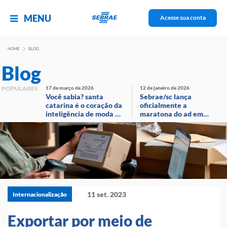
MENU
Acesse sua conta
HOME
BLOG
Blog
POPULARES
17 de março de 2026
12 de janeiro de 2026
Você sabia? santa
Sebrae/sc lança
catarina é o coração da
oficialmente a
inteligência de moda no
maratona do ad em
brasil!
evento com
transmissão ao vivo
11 set. 2023
Internacionalização
Exportar por meio de