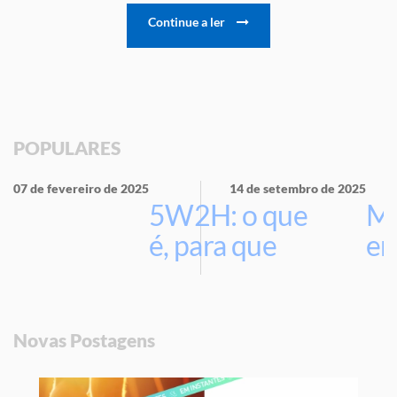
Continue a ler
POPULARES
07 de fevereiro de 2025
14 de setembro de 2025
5W2H: o que
Ma
é, para que
em
serve e por
que usar na
sua empresa
Novas Postagens