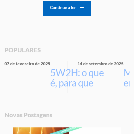
Continue a ler
POPULARES
07 de fevereiro de 2025
14 de setembro de 2025
5W2H: o que
Ma
é, para que
em
serve e por
que usar na
sua empresa
Novas Postagens