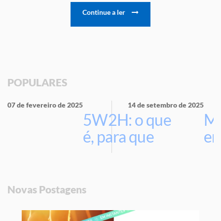
Continue a ler
POPULARES
07 de fevereiro de 2025
14 de setembro de 2025
5W2H: o que
Ma
é, para que
em
serve e por
que usar na
sua empresa
Novas Postagens