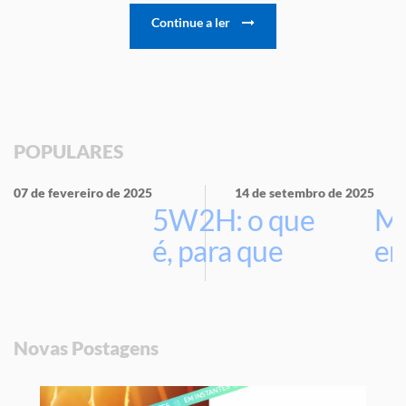
Continue a ler
POPULARES
07 de fevereiro de 2025
14 de setembro de 2025
5W2H: o que
Ma
é, para que
em
serve e por
que usar na
sua empresa
Novas Postagens