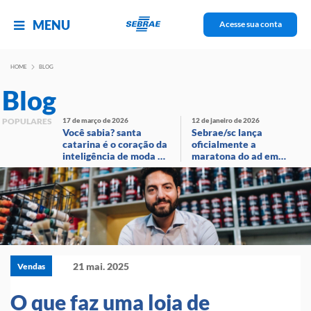
MENU
Acesse sua conta
HOME
BLOG
Blog
POPULARES
17 de março de 2026
12 de janeiro de 2026
Você sabia? santa
Sebrae/sc lança
catarina é o coração da
oficialmente a
inteligência de moda no
maratona do ad em
brasil!
evento com
transmissão ao vivo
21 mai. 2025
Vendas
O que faz uma loja de