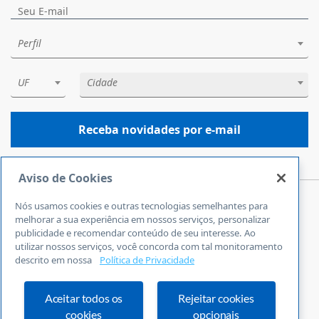
Perfil
UF
Cidade
Receba novidades por e-mail
Aviso de Cookies
Nós usamos cookies e outras tecnologias semelhantes para
Central de Atendimento
melhorar a sua experiência em nossos serviços, personalizar
0800 570 0800
publicidade e recomendar conteúdo de seu interesse. Ao
utilizar nossos serviços, você concorda com tal monitoramento
24 horas por dia
descrito em nossa
Política de Privacidade
Incluindo finais de semana e feriados
Fale Conosco
Ouvidoria
Aceitar todos os
Rejeitar cookies
cookies
opcionais