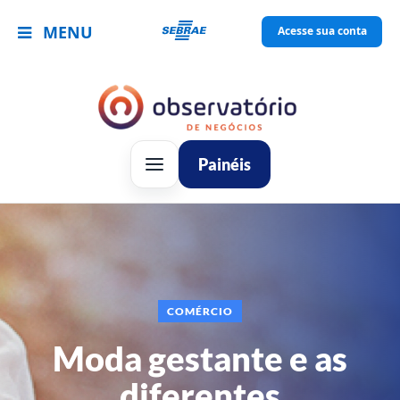
MENU
Acesse sua conta
Painéis
COMÉRCIO
Moda gestante e as
diferentes