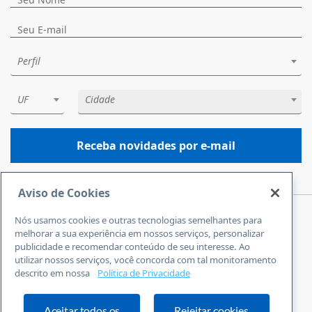
Perfil
UF
Cidade
Receba novidades por e-mail
Aviso de Cookies
Nós usamos cookies e outras tecnologias semelhantes para
Central de Atendimento
melhorar a sua experiência em nossos serviços, personalizar
0800 570 0800
publicidade e recomendar conteúdo de seu interesse. Ao
utilizar nossos serviços, você concorda com tal monitoramento
24 horas por dia
descrito em nossa
Política de Privacidade
Incluindo finais de semana e feriados
Fale Conosco
Ouvidoria
Aceitar todos os
Rejeitar cookies