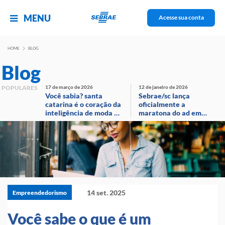
MENU
Acesse sua conta
HOME
BLOG
Blog
POPULARES
17 de março de 2026
12 de janeiro de 2026
Você sabia? santa
Sebrae/sc lança
catarina é o coração da
oficialmente a
inteligência de moda no
maratona do ad em
brasil!
evento com
transmissão ao vivo
14 set. 2025
Empreendedorismo
Você sabe o que é um