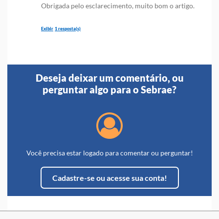
Obrigada pelo esclarecimento, muito bom o artigo.
1 resposta(s)
Sebrae SC
Há 3 anos atrás
Deseja deixar um comentário, ou
perguntar algo para o Sebrae?
Olá, Aline!
Ficamos felizes com o seu
feedback em relação aos
nossos cursos e conteúdos.
Esperamos que tenha
aproveitado o conteúdo
Você precisa estar logado para comentar ou perguntar!
consumido e te convidamos
a conhecer outras soluções
Cadastre-se ou acesse sua conta!
disponíveis. Esperamos
você!